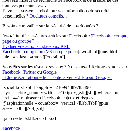
nouveau moteur de recherche de Facebook et de la sécurité des
données personnelles…
Et vous, avez-vous mis à jour vos informations de sécurité
personnelles ?
Quelques conseils…
Besoin de travailler sur la sécurité de vos données ?
[two-third title= »Autres articles sur Facebook »]
Facebook : compte,
page ou groupe ?
Évaluer vos actions : place aux KPI!
Facebook : compte pro VS compte perso
[/two-third][one-third
title= » » last= »true »][/one-third]
Vous êtes sur les réseaux sociaux ? Nous aussi ! Retrouvez nous sur
Facebook
,
Twitter
ou
Google+
+Elodie Aspirationnelle – Toute la veille d’Elo sur Google+
[social-box][sbl][fb appId= »236994389783490″
layout= »box_count » width= »100px »][/sbl][sbl][twitter-share
text= »#Graphsearch Facebook, enjeux et risques…
@aspirationnelle » countbox= »vertical »][/sbl][sbl][gplus
size= »tall »][/sbl][sbl]
[pin-create][/sbl][/social-box]
Facebook